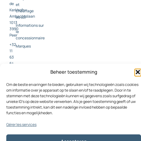
de
et
Kerkhofs
chauffage
Ambachtslaan
au sol
1013
Informations sur
3990
le
Peer
concessionnaire
+32
Marques
11
63
64
00
Beheer toestemming
info@parketkerkhofs.be
Om de beste ervaringen te bieden, gebruiken wij technologieën zoals cookies
om informatie over je apparaat op te slaan en/of te raadplegen. Door in te
F
I
L
stemmen met deze technologieën kunnen wij gegevens zoals surfgedrag of
a
n
i
unieke ID's op deze website verwerken. Als je geen toestemming geeft of uw
c
s
n
toestemming intrekt, kan dit een nadelige invloed hebben op bepaalde
functies en mogelijkheden.
e
t
k
b
a
e
Gérer les services
o
g
d
o
r
i
k
a
n
© 2026 Parquet de
Conçu par YES communications,