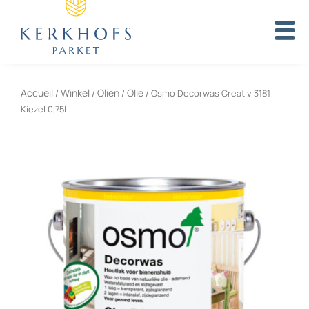
Aller
au
contenu
Accueil
Winkel
Oliën
Olie
/
/
/
/ Osmo Decorwas Creativ 3181
Kiezel 0,75L