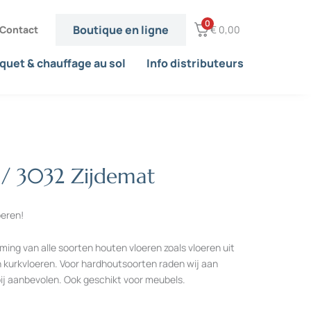
0
Boutique en ligne
Contact
€
0,00
quet & chauffage au sol
Info distributeurs
/ 3032 Zijdemat
oeren!
ing van alle soorten houten vloeren zoals vloeren uit
 kurkvloeren. Voor hardhoutsoorten raden wij aan
ij aanbevolen. Ook geschikt voor meubels.