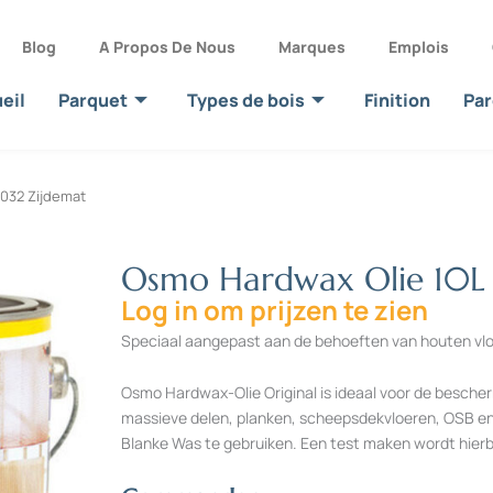
Blog
A Propos De Nous
Marques
Emplois
eil
Parquet
Types de bois
Finition
Par
3032 Zijdemat
Osmo Hardwax Olie 10L 
Log in om prijzen te zien
Speciaal aangepast aan de behoeften van houten vl
Osmo Hardwax-Olie Original is ideaal voor de bescherm
massieve delen, planken, scheepsdekvloeren, OSB en
Blanke Was te gebruiken. Een test maken wordt hierb