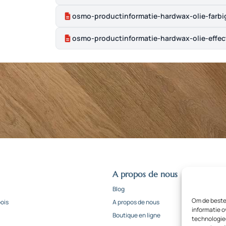
osmo-productinformatie-hardwax-olie-farbi
osmo-productinformatie-hardwax-olie-effect
A propos de nous
Blog
Om de beste 
ois
A propos de nous
informatie o
Boutique en ligne
technologieë