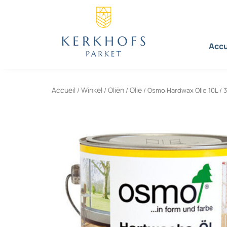
Aller
au
contenu
Accu
Accueil
Winkel
Oliën
Olie
/
/
/
/ Osmo Hardwax Olie 10L / 