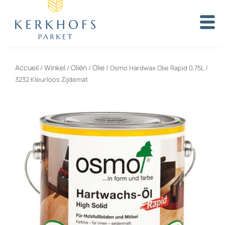
Aller
au
contenu
Accueil
Winkel
Oliën
Olie
/
/
/
/ Osmo Hardwax Olie Rapid 0,75L /
3232 Kleurloos Zijdemat