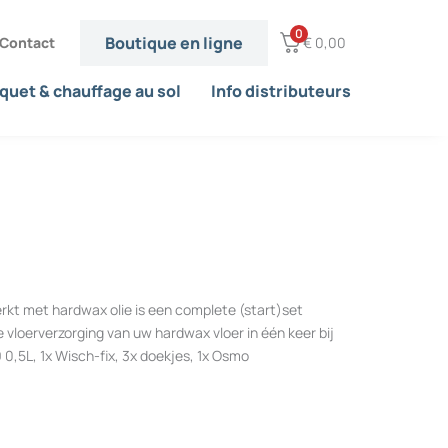
0
Boutique en ligne
Contact
€
0,00
quet & chauffage au sol
Info distributeurs
t met hardwax olie is een complete (start)set
 vloerverzorging van uw hardwax vloer in één keer bij
,5L, 1x Wisch-fix, 3x doekjes, 1x Osmo