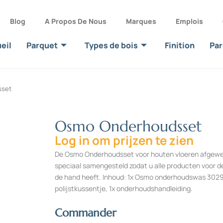
Blog
A Propos De Nous
Marques
Emplois
eil
Parquet
Types de bois
Finition
Par
sset
Osmo Onderhoudsset
Log in om prijzen te zien
De Osmo Onderhoudsset voor houten vloeren afgewerk
speciaal samengesteld zodat u alle producten voor de
de hand heeft. Inhoud: 1x Osmo onderhoudswas 3029 0
polijstkussentje, 1x onderhoudshandleiding.
Commander