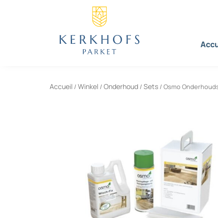
Aller
au
contenu
Accu
Accueil
Winkel
Onderhoud
Sets
/
/
/
/ Osmo Onderhoud