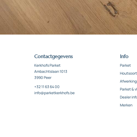
Contactgegevens
Info
Kerkhofs Parket
Parket
Ambachtslaan 1013
Houtsoor
3990 Peer
Afwerking
+32 11 63 64 00
Parket & 
info@parketkerkhofs.be
Dealer inf
Merken