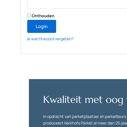
Onthouden
Login
Je wachtwoord vergeten?
Kwaliteit met oog
In opdracht van parketplaatser en parketteurs 
produceert Kerkhofs Parket al meer dan 25 jaar