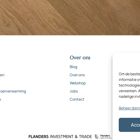
Over ons
Blog
Om de beste 
ten
Over ons
informatie o
Webshop
technologieë
verwerken. A
vloerverwarming
Jobs
nadelige in
o
Contact
Beheer dien
Acc