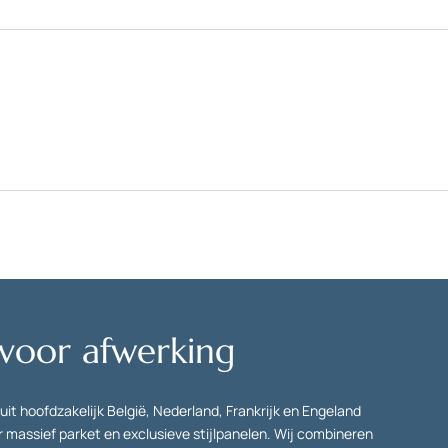
 voor afwerking
uit hoofdzakelijk België, Nederland, Frankrijk en Engeland
 massief parket en exclusieve stijlpanelen. Wij combineren