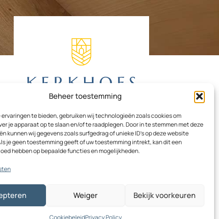
Beheer toestemming
ervaringen te bieden, gebruiken wij technologieën zoals cookies om
ver je apparaat op te slaan en/of te raadplegen. Door in te stemmen met deze
n kunnen wij gegevens zoals surfgedrag of unieke ID's op deze website
ls je geen toestemming geeft of uw toestemming intrekt, kan dit een
vloed hebben op bepaalde functies en mogelijkheden.
F
I
L
a
n
i
sten
c
s
n
e
t
k
epteren
Weiger
Bekijk voorkeuren
b
a
e
o
g
d
o
r
i
Cookiebeleid
Privacy Policy