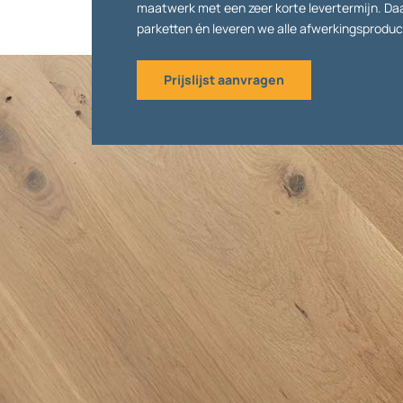
maatwerk met een zeer korte levertermijn. D
parketten én leveren we alle afwerkingsproduc
Prijslijst aanvragen