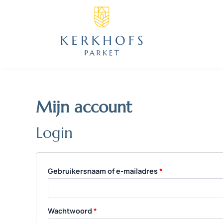
Ga
Vereist
Vereist
naar
de
inhoud
Mijn account
Login
Gebruikersnaam of e-mailadres
*
Wachtwoord
*