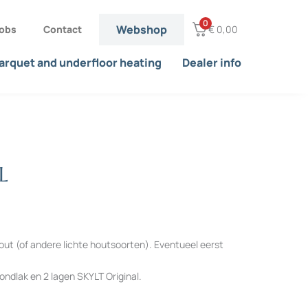
0
Webshop
obs
Contact
€
0,00
arquet and underfloor heating
Dealer info
L
out (of andere lichte houtsoorten). Eventueel eerst
ondlak en 2 lagen SKYLT Original.