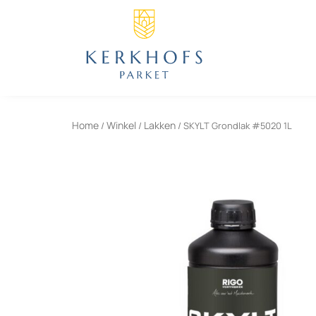
Skip
to
content
Home
Winkel
Lakken
/
/
/ SKYLT Grondlak #5020 1L