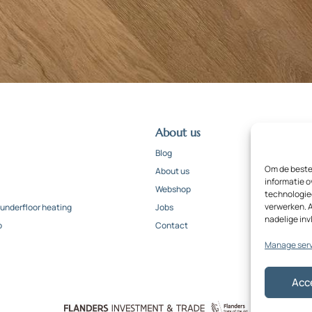
About us
Blog
Om de beste 
About us
informatie o
Webshop
technologieë
verwerken. A
 underfloor heating
Jobs
nadelige in
o
Contact
Manage ser
Acc