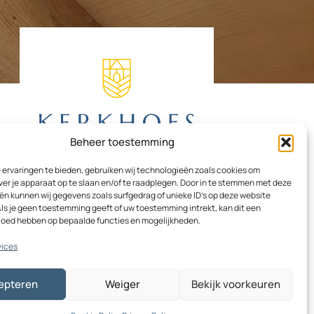
Beheer toestemming
ervaringen te bieden, gebruiken wij technologieën zoals cookies om
ver je apparaat op te slaan en/of te raadplegen. Door in te stemmen met deze
n kunnen wij gegevens zoals surfgedrag of unieke ID's op deze website
ls je geen toestemming geeft of uw toestemming intrekt, kan dit een
vloed hebben op bepaalde functies en mogelijkheden.
F
I
L
a
n
i
vices
c
s
n
e
t
k
epteren
Weiger
Bekijk voorkeuren
b
a
e
o
g
d