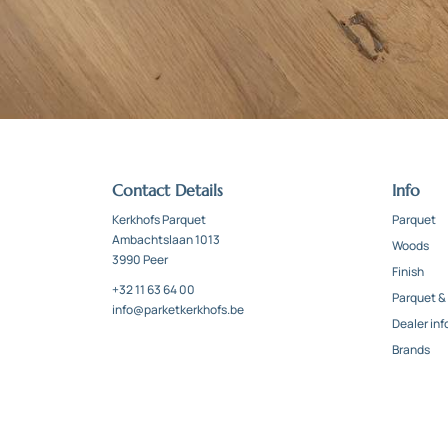
Contact Details
Info
Kerkhofs Parquet
Parquet
Ambachtslaan 1013
Woods
3990 Peer
Finish
+32 11 63 64 00
Parquet &
info@parketkerkhofs.be
Dealer inf
Brands