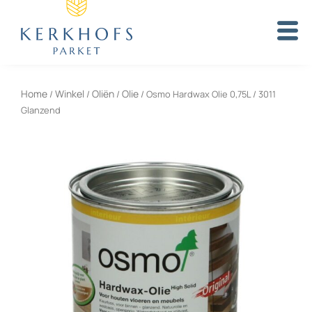
Skip
to
content
Home
Winkel
Oliën
Olie
/
/
/
/ Osmo Hardwax Olie 0,75L / 3011
Glanzend