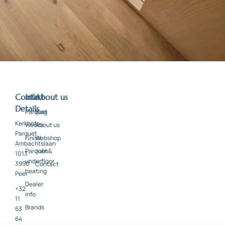
Contact
Info
About us
Details
Parquet
Blog
Kerkhofs
Woods
About us
Parquet
Finish
Webshop
Ambachtslaan
Parquet &
Jobs
1013
underfloor
3990
Contact
heating
Peer
Dealer
+32
info
11
Brands
63
64